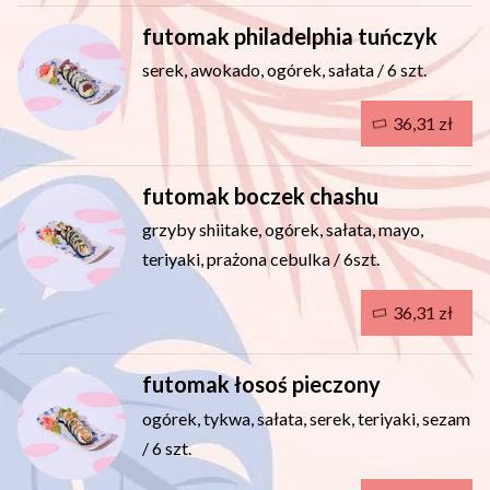
futomak philadelphia tuńczyk
serek, awokado, ogórek, sałata / 6 szt.
36,31 zł
futomak boczek chashu
grzyby shiitake, ogórek, sałata, mayo,
teriyaki, prażona cebulka / 6szt.
36,31 zł
futomak łosoś pieczony
ogórek, tykwa, sałata, serek, teriyaki, sezam
/ 6 szt.