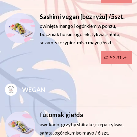
Sashimi vegan [bez ryżu] /5szt.
owinięta mango i ogórkiem w ponzu,
boczniak hoisin, ogórek, tykwa, sałata,
sezam, szczypior, miso mayo /5szt.
53,31 zł
WEGAN
futomak giełda
awokado, grzyby shiitake, rzepa, tykwa,
sałata, ogórek, miso mayo / 6 szt.