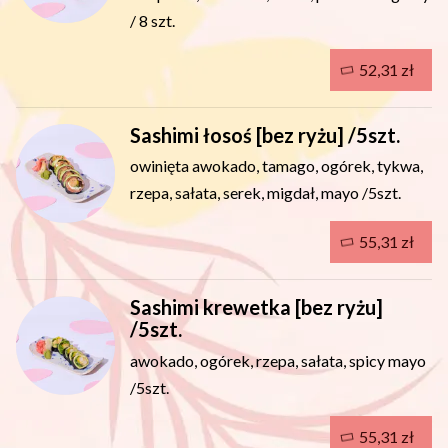
/ 8 szt.
52,31 zł
Sashimi łosoś [bez ryżu] /5szt.
owinięta awokado, tamago, ogórek, tykwa,
rzepa, sałata, serek, migdał, mayo /5szt.
55,31 zł
Sashimi krewetka [bez ryżu]
/5szt.
awokado, ogórek, rzepa, sałata, spicy mayo
/5szt.
55,31 zł