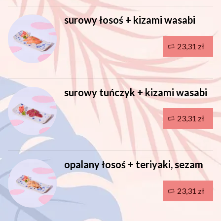
surowy łosoś + kizami wasabi
23,31 zł
surowy tuńczyk + kizami wasabi
23,31 zł
opalany łosoś + teriyaki, sezam
23,31 zł