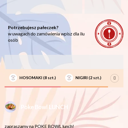
Potrzebujesz pałeczek?
w uwagach do zamówienia wpisz dla ilu
osób
Oferta
HOSOMAKI (8 szt.)
NIGIRI (2 szt.)
FUT
Poke Bowl LUNCH
zapraszamy na POKE BOWL lunch!