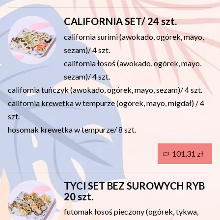
CALIFORNIA SET/ 24 szt.
california surimi (awokado, ogórek, mayo,
sezam)/ 4 szt.
california łosoś (awokado, ogórek, mayo,
sezam)/ 4 szt.
california tuńczyk (awokado, ogórek, mayo, sezam)/ 4 szt.
california krewetka w tempurze (ogórek, mayo, migdał) / 4
szt.
hosomak krewetka w tempurze/ 8 szt.
101,31 zł
TYCI SET BEZ SUROWYCH RYB
20 szt.
futomak łosoś pieczony (ogórek, tykwa,