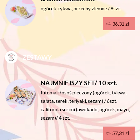
ogórek, tykwa, orzechy ziemne / 8szt.
36,31 zł
ZESTAWY
NAJMNIEJSZY SET/ 10 szt.
futomak łosoś pieczony (ogórek, tykwa,
sałata, serek, teriyaki, sezam) / 6szt.
california surimi (awokado, ogórek, mayo,
sezam)/ 4 szt.
57,31 zł