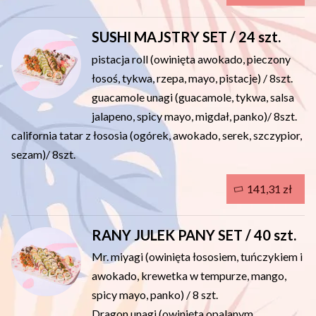
SUSHI MAJSTRY SET / 24 szt.
pistacja roll (owinięta awokado, pieczony
łosoś, tykwa, rzepa, mayo, pistacje) / 8szt.
guacamole unagi (guacamole, tykwa, salsa
jalapeno, spicy mayo, migdał, panko)/ 8szt.
california tatar z łososia (ogórek, awokado, serek, szczypior,
sezam)/ 8szt.
141,31 zł
RANY JULEK PANY SET / 40 szt.
Mr. miyagi (owinięta łososiem, tuńczykiem i
awokado, krewetka w tempurze, mango,
spicy mayo, panko) / 8 szt.
Dragon unagi (owinięta opalanym