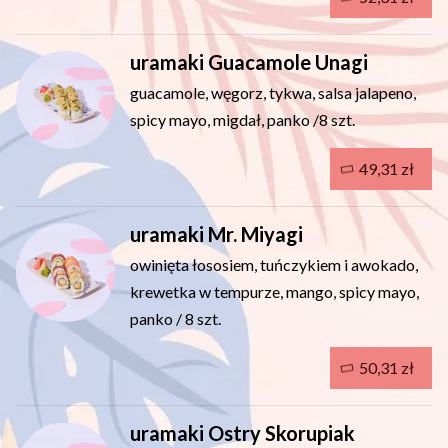
uramaki Guacamole Unagi
guacamole, węgorz, tykwa, salsa jalapeno,
spicy mayo, migdał, panko /8 szt.
49,31 zł
uramaki Mr. Miyagi
owinięta łososiem, tuńczykiem i awokado,
krewetka w tempurze, mango, spicy mayo,
panko / 8 szt.
50,31 zł
uramaki Ostry Skorupiak