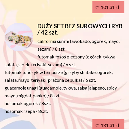
101,31 zł
DUŻY SET BEZ SUROWYCH RYB
/ 42 szt.
california surimi (awokado, ogórek, mayo,
sezam) / 8 szt.
futomak łosoś pieczony (ogórek, tykwa,
sałata, serek, teriyaki, sezam) / 6 szt.
futomak tuńczyk w tempurze (grzyby shiitake, ogórek,
sałata, mayo, teriyaki, prażona cebulka) / 6 szt.
guacamole unagi (guacamole, tykwa, salsa jalapeno, spicy
mayo, migdał, panko) / 8 szt.
hosomak ogórek / 8szt.
hosomak rzepa / 8szt.
181,31 zł