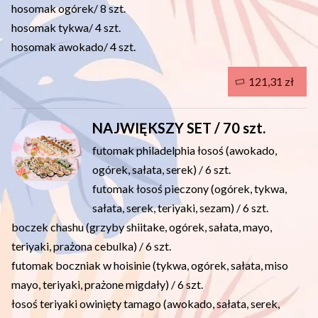
hosomak ogórek/ 8 szt.
hosomak tykwa/ 4 szt.
hosomak awokado/ 4 szt.
121,31 zł
NAJWIĘKSZY SET / 70 szt.
futomak philadelphia łosoś (awokado,
ogórek, sałata, serek) / 6 szt.
futomak łosoś pieczony (ogórek, tykwa,
sałata, serek, teriyaki, sezam) / 6 szt.
boczek chashu (grzyby shiitake, ogórek, sałata, mayo,
teriyaki, prażona cebulka) / 6 szt.
futomak boczniak w hoisinie (tykwa, ogórek, sałata, miso
mayo, teriyaki, prażone migdały) / 6 szt.
łosoś teriyaki owinięty tamago (awokado, sałata, serek,