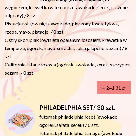
węgorzem, krewetka w tempurze, awokado, serek, prażone
migdały) / 8 szt.
Pistacja roll (owinięta awokado, pieczony łosoś, tykwa,
rzepa, mayo, pistacje) / 8 szt.
Ostry skorupiak (owinięta opalanym łososiem, krewetka w
tempurze, ogórek, mayo, sriracha, salsa jalapeno, sezam) / 8
szt.
California tatar z łososia (ogórek, awokado, serek, szczypior,
sezam) / 8 szt.
241,31 zł
PHILADELPHIA SET/ 30 szt.
futomak philadelphia łosoś (awokado,
ogórek, sałata, serek) / 6 szt.
futomak philadelphia tamago (awokado,