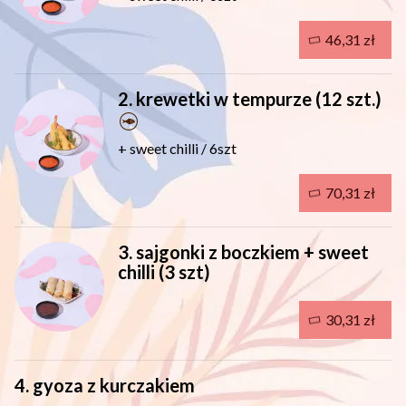
46,31 zł
2. krewetki w tempurze (12 szt.)
+ sweet chilli / 6szt
70,31 zł
3. sajgonki z boczkiem + sweet
chilli (3 szt)
30,31 zł
4. gyoza z kurczakiem