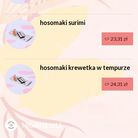
hosomaki surimi
23,31 zł
hosomaki krewetka w tempurze
24,31 zł
NIGIRI (2 szt.)