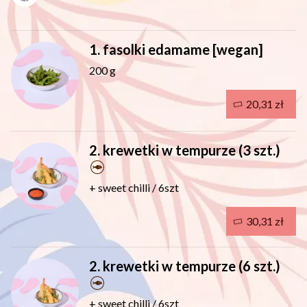
1. fasolki edamame [wegan]
200 g
20,31 zł
2. krewetki w tempurze (3 szt.)
+ sweet chilli / 6szt
30,31 zł
2. krewetki w tempurze (6 szt.)
+ sweet chilli / 6szt