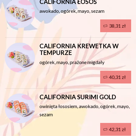
CALIFORNIA ŁOSOŚ
awokado, ogórek, mayo, sezam
38,31 zł
CALIFORNIA KREWETKA W
TEMPURZE
ogórek, mayo, prażone migdały
40,31 zł
CALIFORNIA SURIMI GOLD
owinięta łososiem, awokado, ogórek, mayo,
sezam
42,31 zł