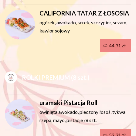
CALIFORNIA TATAR Z ŁOSOSIA
ogórek, awokado, serek, szczypior, sezam,
kawior sojowy
44,31 zł
ROLKI PREMIUM (8 szt.)
uramaki Pistacja Roll
owinięta awokado, pieczony łosoś, tykwa,
rzepa, mayo, pistacje /8 szt.
52,31 zł