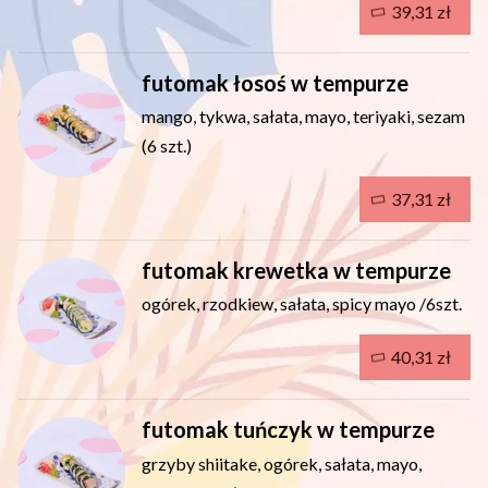
39,31 zł
futomak łosoś w tempurze
mango, tykwa, sałata, mayo, teriyaki, sezam
(6 szt.)
37,31 zł
futomak krewetka w tempurze
ogórek, rzodkiew, sałata, spicy mayo /6szt.
40,31 zł
futomak tuńczyk w tempurze
grzyby shiitake, ogórek, sałata, mayo,