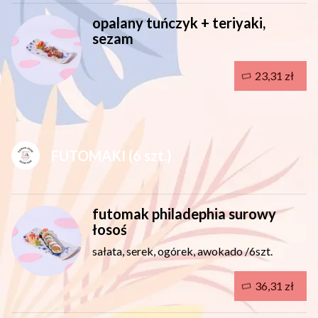
opalany tuńczyk + teriyaki,
sezam
23,31 zł
FUTOMAKI (6 szt.)
futomak philadephia surowy
łosoś
sałata, serek, ogórek, awokado /6szt.
36,31 zł