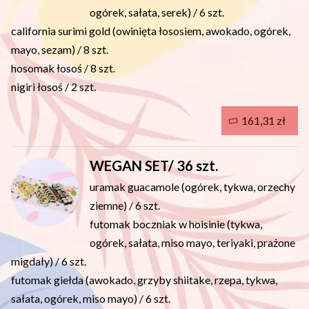
ogórek, sałata, serek) / 6 szt.
california surimi gold (owinięta łososiem, awokado, ogórek,
mayo, sezam) / 8 szt.
hosomak łosoś / 8 szt.
nigiri łosoś / 2 szt.
161,31 zł
WEGAN SET/ 36 szt.
uramak guacamole (ogórek, tykwa, orzechy
ziemne) / 6 szt.
futomak boczniak w hoisinie (tykwa,
ogórek, sałata, miso mayo, teriyaki, prażone
migdały) / 6 szt.
futomak giełda (awokado, grzyby shiitake, rzepa, tykwa,
sałata, ogórek, miso mayo) / 6 szt.