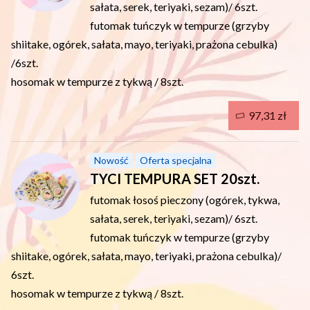
sałata, serek, teriyaki, sezam)/ 6szt.
futomak tuńczyk w tempurze (grzyby
shiitake, ogórek, sałata, mayo, teriyaki, prażona cebulka)
/6szt.
hosomak w tempurze z tykwą / 8szt.
97,31 zł
Nowość
Oferta specjalna
TYCI TEMPURA SET 20szt.
futomak łosoś pieczony (ogórek, tykwa,
sałata, serek, teriyaki, sezam)/ 6szt.
futomak tuńczyk w tempurze (grzyby
shiitake, ogórek, sałata, mayo, teriyaki, prażona cebulka)/
6szt.
hosomak w tempurze z tykwą / 8szt.