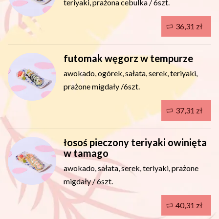
teriyaki, prażona cebulka / 6szt.
36,31 zł
futomak węgorz w tempurze
awokado, ogórek, sałata, serek, teriyaki,
prażone migdały /6szt.
37,31 zł
łosoś pieczony teriyaki owinięta
w tamago
awokado, sałata, serek, teriyaki, prażone
migdały / 6szt.
40,31 zł