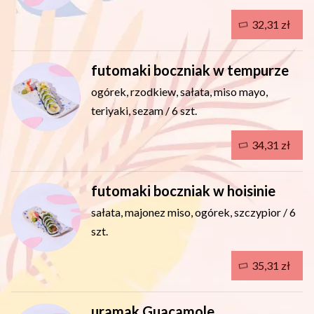
32,31 zł
futomaki boczniak w tempurze
ogórek, rzodkiew, sałata, miso mayo,
teriyaki, sezam / 6 szt.
34,31 zł
futomaki boczniak w hoisinie
sałata, majonez miso, ogórek, szczypior / 6
szt.
35,31 zł
uramak Guacamole