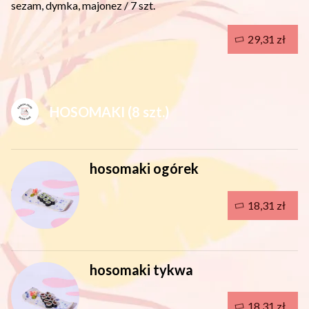
sezam, dymka, majonez / 7 szt.
29,31 zł
HOSOMAKI (8 szt.)
hosomaki ogórek
18,31 zł
hosomaki tykwa
18,31 zł