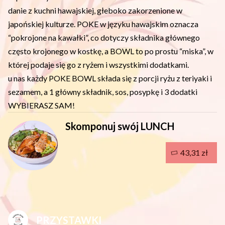
danie z kuchni hawajskiej, głeboko zakorzenione w
japońskiej kulturze. POKE w języku hawajskim oznacza
“pokrojone na kawałki”, co dotyczy składnika głównego
często krojonego w kostkę, a BOWL to po prostu “miska”, w
której podaje się go z ryżem i wszystkimi dodatkami.
u nas każdy POKE BOWL składa się z porcji ryżu z teriyaki i
sezamem, a 1 główny składnik, sos, posypkę i 3 dodatki
WYBIERASZ SAM!
Skomponuj swój LUNCH
43,31 zł
PRZYSTAWKI