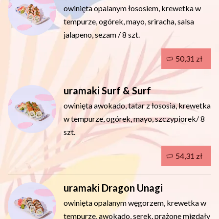
owinięta opalanym łososiem, krewetka w
tempurze, ogórek, mayo, sriracha, salsa
jalapeno, sezam / 8 szt.
50,31 zł
uramaki Surf & Surf
owinięta awokado, tatar z łososia, krewetka
w tempurze, ogórek, mayo, szczypiorek/ 8
szt.
54,31 zł
uramaki Dragon Unagi
owinięta opalanym węgorzem, krewetka w
tempurze, awokado, serek, prażone migdały