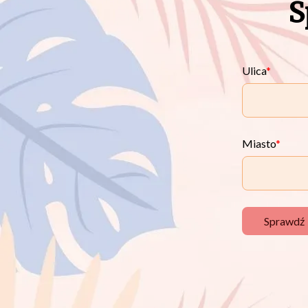
S
Ulica
Miasto
Sprawdź