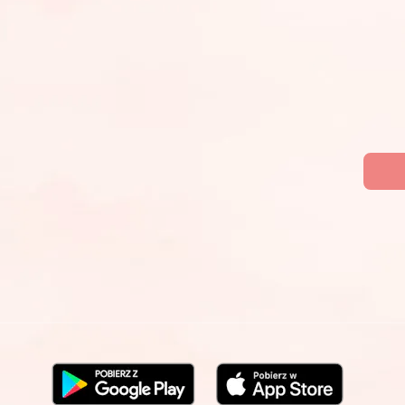
Lipowa 14, 15-427 Białystok
Gotówk
Telefon:
888 077 003
Mapa dojazdu