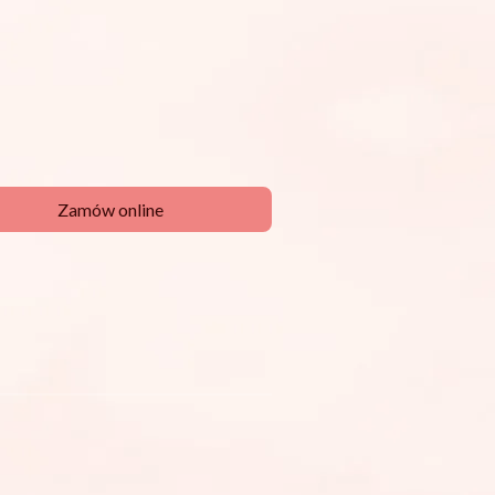
a, karta lub szybki przelew
Zamów online