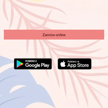
Mapa dojazdu
Gotówka, karta lub szybki przelew
Zamów online
Regulaminy
|
Polityka prywatności
|
Ustawienia ciasteczek
|
Zgody marketingowe
|
Deklaracja dostępności
|
Panel Administratora
Uruchom zamówienia online w swojej firmie!